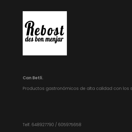
Can Betlí.
Productos gastronómicos de alta calidad con los 
Telf. 648927790 / 605975658