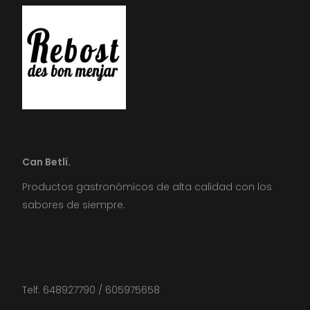
Can Betlí.
Productos gastronómicos de alta calidad con los
sabores de siempre.
Telf. 648927790 / 605975658