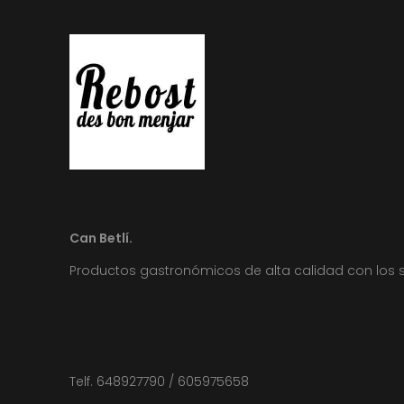
Can Betlí.
Productos gastronómicos de alta calidad con los 
Telf. 648927790 / 605975658