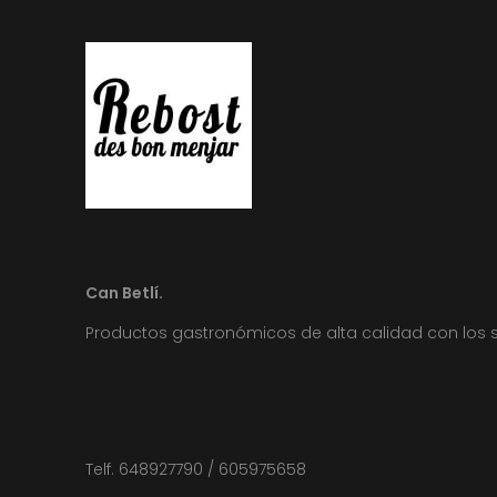
Can Betlí.
Productos gastronómicos de alta calidad con los 
Telf. 648927790 / 605975658